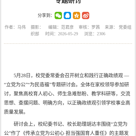
专题研讨
分享到：
作者：马伟 摄影： 编辑：范君彦 审核：罗茜 来源： 党委组
织部 时间：2026-05-29 浏览：
2306
5月28日，校党委常委会召开树立和践行正确政绩观 —
“立党为公”“为民造福”专题研讨会。全体在家校领导参加研
讨，聚焦高校育人初心、师生急难愁盼、教学科研等，交流
思想、查摆问题、明确方向，以正确政绩观引领学校事业高
质量发展。
研讨会上，校纪委书记、校长助理胡达丰围绕“立党为
公”作了《传承立党为公初心 担当强国育人重任》的主题发