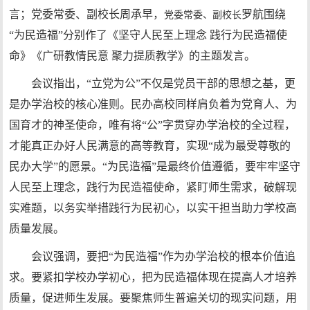
言；党委常委、副校长周承早，
罗航围绕
党委常委、副校长
“为民造福”分别作了《坚守人民至上理念 践行为民造福使
命》《广研教情民意 聚力提质教学》的主题发言。
会议指出，“立党为公”不仅是党员干部的思想之基，更
是办学治校的核心准则。民办高校同样肩负着为党育人、为
国育才的神圣使命，唯有将“公”字贯穿办学治校的全过程，
才能真正办好人民满意的高等教育，实现“成为最受尊敬的
民办大学”的愿景。“为民造福”是最终价值遵循，要牢牢坚守
人民至上理念，践行为民造福使命，紧盯师生需求，破解现
实难题，以务实举措践行为民初心，以实干担当助力学校高
质量发展。
会议强调，要把“为民造福”作为办学治校的根本价值追
求。要紧扣学校办学初心，把为民造福体现在提高人才培养
质量，促进师生发展。要聚焦师生普遍关切的现实问题，用