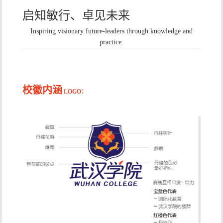
启知敏行、卓见未来
Inspiring visionary future-leaders through knowledge and
practice.
校徽内涵
LOGO：