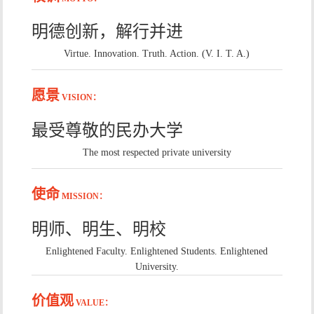
明德创新，解行并进
Virtue. Innovation. Truth. Action. (V. I. T. A.)
愿景
VISION：
最受尊敬的民办大学
The most respected private university
使命
MISSION：
明师、明生、明校
Enlightened Faculty. Enlightened Students. Enlightened
University.
价值观
VALUE：