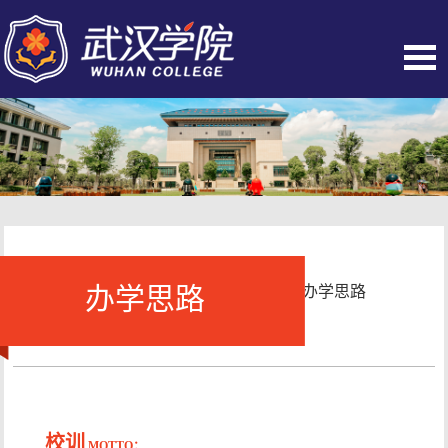
办学思路
当前位置：
首页
-
学校概况
-
办学思路
校训
MOTTO：