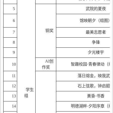
5
武院的夏夜
6
馆映朝夕（组图）
铜奖
7
最美志愿者
8
争锋
9
夕光楼宇
AI创
10
智趣校园·青春律动（组
作奖
11
落日熔金，映我武
12
石上弦歌，钟启韶
学生
组
13
黄昏·书香
14
明德湖畔·夕阳序章（组