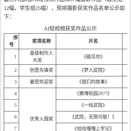
12幅，
学生组25幅），现将摄影获奖作品名单公示如
下：
AI短视频获奖作品公示
序
奖项名称
片名
号
星级制作人
1
《碰见你》
大奖
2
创意先锋奖
《梦入武院》
3
最受欢迎奖
《我们的故事》
4
《赛博校园2077》
5
《一绘武院》
6
《武院，无限可能！》
优秀入围奖
7
《咕咕嘎嘎上学记》