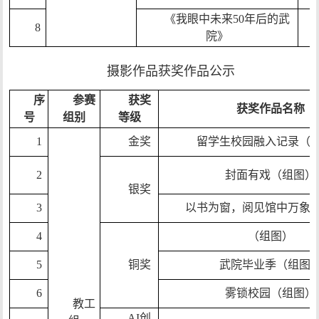
《我眼中未来50年后的武
8
院》
摄影作品获奖作品公示
序
参赛
获奖
获奖作品名称
号
组别
等级
1
金奖
留学生校园融入记录（
2
封面有戏（组图）
银奖
3
以书为窗，阅见馆中万象
4
（组图）
5
铜奖
武院毕业季（组图
6
雾锁校园（组图）
教工
AI创