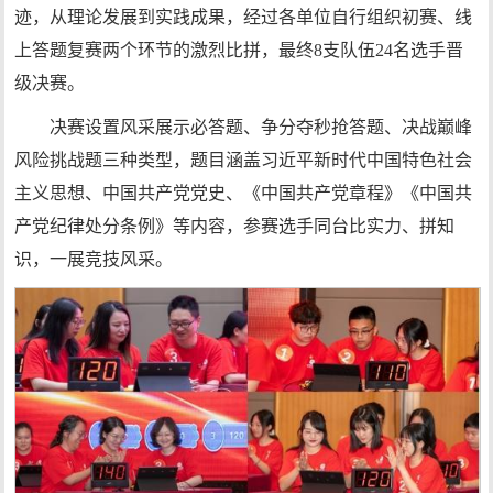
迹，从理论发展到实践成果，经过各单位自行组织初赛、线
上答题复赛两个环节的激烈比拼，最终8支队伍24名选手晋
级决赛。
决赛设置风采展示必答题、争分夺秒抢答题、决战巅峰
风险挑战题三种类型，题目涵盖习近平新时代中国特色社会
主义思想、中国共产党党史、《中国共产党章程》《中国共
产党纪律处分条例》等内容，参赛选手同台比实力、拼知
识，一展竞技风采。