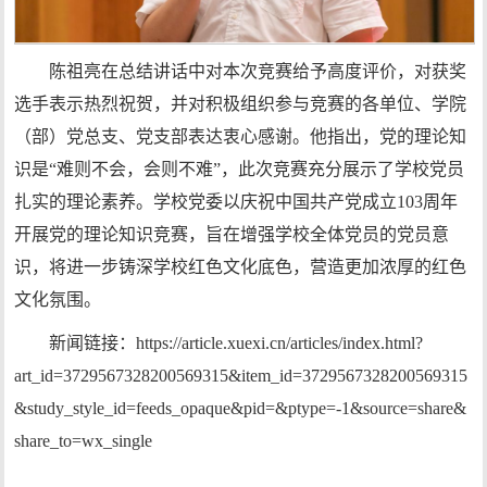
陈祖亮在总结讲话中对本次竞赛给予高度评价，对获奖
选手表示热烈祝贺，并对积极组织参与竞赛的各单位、学院
（部）党总支、党支部表达衷心感谢。他指出，党的理论知
识是“难则不会，会则不难”，此次竞赛充分展示了学校党员
扎实的理论素养。学校党委以庆祝中国共产党成立103周年
开展党的理论知识竞赛，旨在增强学校全体党员的党员意
识，将进一步铸深学校红色文化底色，营造更加浓厚的红色
文化氛围。
新闻链接：https://article.xuexi.cn/articles/index.html?
art_id=3729567328200569315&item_id=3729567328200569315
&study_style_id=feeds_opaque&pid=&ptype=-1&source=share&
share_to=wx_single