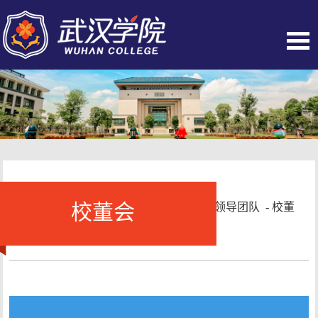
校董会
当前位置：
首页
-
学校概况
-
领导团队
-
校董
会
- 正文